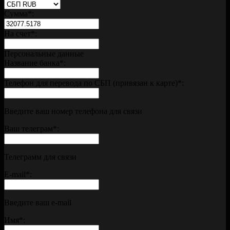
Сумма
*
:
На счет
*
:
Персональные данные
Название банка
*
:
Телефон для перевода по СБП (привязан к карте)
*
:
Введите ваш номер телефона для связи
Ваш телеграм
*
:
Телеграмм для связи
E-mail
*
:
Введите ваш e-mail
Имя
*
: