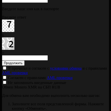
Введите ваше имя как в паспорте
Введите ответ
x
=
Я прочитал и согласен с
условиями обмена
и с правилами
AML проверки
Согласен с правилами
AML проверки
Не запоминать введенные данные
Обмен Monero XMR на СБП RUB
Для обмена вам необходимо выполнить несколько шагов:
Заполните все поля представленной формы. Нажмите
кнопку «Обменять».