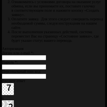
Ознакомьтесь с условиями договора на оказание услуг
обмена, если вы принимаете их, поставьте галочку
в соответствующем поле и нажмите кнопку «Создать
заявку».
Оплатите заявку. Для этого следует совершить перевод
необходимой суммы, следуя инструкциям на нашем
сайте.
После выполнения указанных действий, система
переместит Вас на страницу «Состояние заявки», где
будет указан статус вашего перевода.
Авторизация
Логин или e-mail
*
:
Пароль
*
:
Персональный пин код:
Введите ответ
x