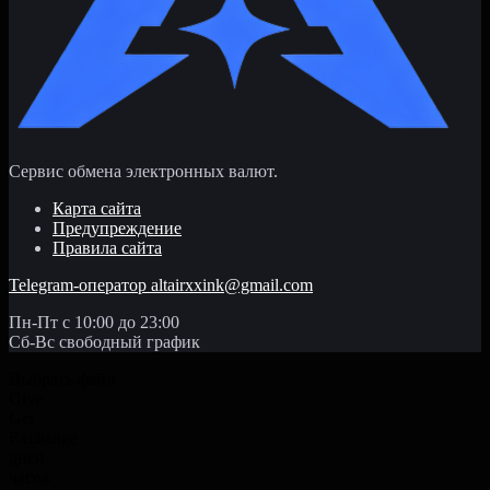
Сервис обмена электронных валют.
Карта сайта
Предупреждение
Правила сайта
Telegram-оператор
altairxxink@gmail.com
Пн-Пт с 10:00 до 23:00
Сб-Вс свободный график
Выбрать файл
Give
Get
Exchange
дней
часов