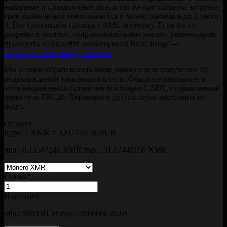
выходные и праздничные дни, а так же при сильной загрузке,
срок выполнения увеличивается и может занимать до 3 часов.
3. Все транзакции проходят AML проверку. Если вы не
уверены в чистоте, отправляемой вами монете, рекомендуем
проверить ее на сайте мониторинга BestChange —
https://www.bestchange.ru/report/
Мы начнем обрабатывать вашу заявку после получения 20
подтверждений транзакции в сети. Обратите внимание: в
этом направлении принимаются только USDT, отправленные
через сеть TRC20. Переводы в других сетях зачислены не
будут.
Отдаете
Курс:
1 XMR = 32077.5178 RUB
min.: 0.15587241 XMR
max.: 31.17448196 XMR
Сумма
*
:
Получаете
min.: 5000 RUB
max.: 1000000 RUB