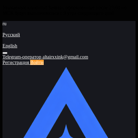
Уважаемые клиенты! Заявки, оформленные после 23:00 по
МСК будут выплачиваться с 9 утра следующего дня!
ru
Русский
English
Telegram-оператор
altairxxink@gmail.com
Регистрация
Войти