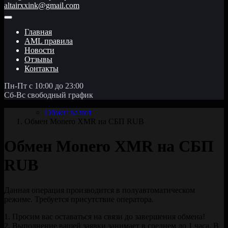
altairxxink@gmail.com
Главная
AML правила
Новости
Отзывы
Контакты
Пн-Пт с 10:00 до 23:00
Сб-Вс свободный график
Обмен валют
Обмен Monero XMR на СБП RUB
Обмен Monero XMR на СБП
RUB
Данная операция производится в полуавтоматическом
режиме. Требуется присутствие оператора.
1. Просим вас оставаться на связи до завершения обмена!
2. Выполнение вашей заявки занимает в среднем до 1 часа. В