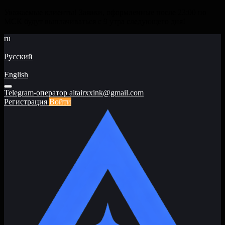
Уважаемые клиенты! Заявки, оформленные после 23:00 по
МСК будут выплачиваться с 9 утра следующего дня!
ru
Русский
English
Telegram-оператор
altairxxink@gmail.com
Регистрация
Войти