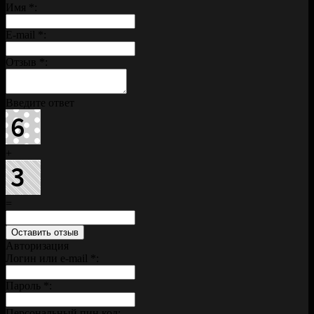
Имя
*
:
E-mail
*
:
Отзыв
*
:
Введите ответ
+
=
Авторизация
Логин или e-mail
*
:
Пароль
*
:
Персональный пин код: