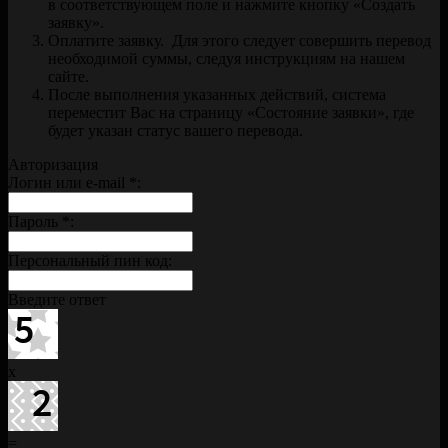
в соответствующем поле и нажмите кнопку «Создать
заявку».
Оплатите заявку. Для этого следует совершить перевод
необходимой суммы, следуя инструкциям на нашем
сайте.
После выполнения указанных действий, система
переместит Вас на страницу «Состояние заявки», где
будет указан статус вашего перевода.
Авторизация
Логин или e-mail
*
:
Пароль
*
:
Персональный пин код:
Введите ответ
x
=