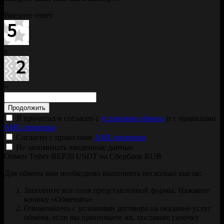
Введите ответ
x
=
Я прочитал и согласен с
условиями обмена
и с правилами
AML проверки
Согласен с правилами
AML проверки
Не запоминать введенные данные
Обмен Tether BEP20 USDT на Сбербанк RUB
Для обмена вам необходимо выполнить несколько шагов:
Заполните все поля представленной формы. Нажмите
кнопку «Обменять».
Ознакомьтесь с условиями договора на оказание услуг
обмена, если вы принимаете их, поставьте галочку