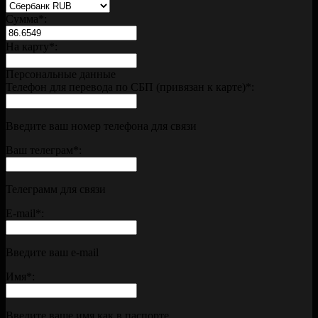
Сумма
*
:
На карту
*
:
Персональные данные
Телефон для перевода по СБП (привязан к карте)
*
:
Введите ваш номер телефона для связи
Ваш телеграм
*
:
Телеграмм для связи
E-mail
*
:
Введите ваш e-mail
Имя
*
:
Введите ваше имя как в паспорте