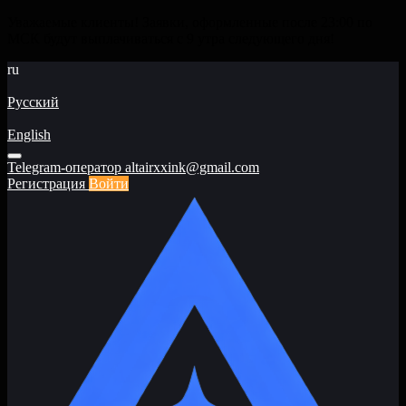
Уважаемые клиенты! Заявки, оформленные после 23:00 по
МСК будут выплачиваться с 9 утра следующего дня!
ru
Русский
English
Telegram-оператор
altairxxink@gmail.com
Регистрация
Войти