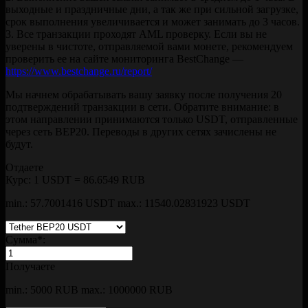
выходные и праздничные дни, а так же при сильной загрузке,
срок выполнения увеличивается и может занимать до 3 часов.
3. Все транзакции проходят AML проверку. Если вы не
уверены в чистоте, отправляемой вами монете, рекомендуем
проверить ее на сайте мониторинга BestChange —
https://www.bestchange.ru/report/
Мы начнем обрабатывать вашу заявку после получения 20
подтверждений транзакции в сети. Обратите внимание: в
этом направлении принимаются только USDT, отправленные
через сеть BEP20. Переводы в других сетях зачислены не
будут.
Отдаете
Курс:
1 USDT = 86.6549 RUB
min.: 57.7001416 USDT
max.: 11540.02831923 USDT
Сумма
*
:
Получаете
min.: 5000 RUB
max.: 1000000 RUB