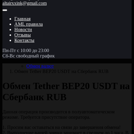
altairxxink@gmail.com
Главная
AML правила
Новости
Отзывы
Контакты
Пн-Пт с 10:00 до 23:00
Сб-Вс свободный график
Обмен валют
Обмен Tether BEP20 USDT на Сбербанк RUB
Обмен Tether BEP20 USDT на
Сбербанк RUB
Данная операция производится в полуавтоматическом
режиме. Требуется присутствие оператора.
1. Просим вас оставаться на связи до завершения обмена!
2. Выполнение вашей заявки занимает в среднем до 1 часа. В