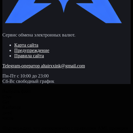
Сервис обмена электронных валют.
Карта сайта
Предупреждение
Правила сайта
Telegram-оператор
altairxxink@gmail.com
Пн-Пт с 10:00 до 23:00
Сб-Вс свободный график
Выбрать файл
Give
Get
Exchange
дней
часов
Подтверждаю, что ознакомлен(а) с правилами AML проверки