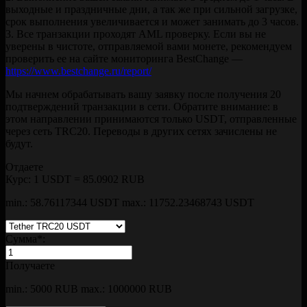
выходные и праздничные дни, а так же при сильной загрузке,
срок выполнения увеличивается и может занимать до 3 часов.
3. Все транзакции проходят AML проверку. Если вы не
уверены в чистоте, отправляемой вами монете, рекомендуем
проверить ее на сайте мониторинга BestChange —
https://www.bestchange.ru/report/
Мы начнем обрабатывать вашу заявку после получения 20
подтверждений транзакции в сети. Обратите внимание: в
этом направлении принимаются только USDT, отправленные
через сеть TRC20. Переводы в других сетях зачислены не
будут.
Отдаете
Курс:
1 USDT = 85.0902 RUB
min.: 58.76117344 USDT
max.: 11752.23468743 USDT
Сумма
*
:
Получаете
min.: 5000 RUB
max.: 1000000 RUB