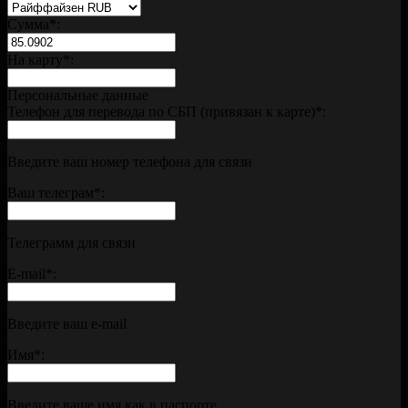
Сумма
*
:
На карту
*
:
Персональные данные
Телефон для перевода по СБП (привязан к карте)
*
:
Введите ваш номер телефона для связи
Ваш телеграм
*
:
Телеграмм для связи
E-mail
*
:
Введите ваш e-mail
Имя
*
:
Введите ваше имя как в паспорте