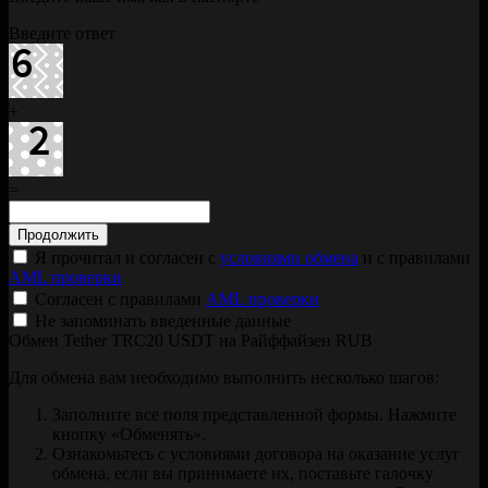
Введите ответ
+
=
Я прочитал и согласен с
условиями обмена
и с правилами
AML проверки
Согласен с правилами
AML проверки
Не запоминать введенные данные
Обмен Tether TRC20 USDT на Райффайзен RUB
Для обмена вам необходимо выполнить несколько шагов:
Заполните все поля представленной формы. Нажмите
кнопку «Обменять».
Ознакомьтесь с условиями договора на оказание услуг
обмена, если вы принимаете их, поставьте галочку