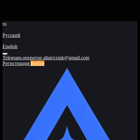
Уважаемые клиенты! Заявки, оформленные после 23:00 по
МСК будут выплачиваться с 9 утра следующего дня!
ru
Русский
English
Telegram-оператор
altairxxink@gmail.com
Регистрация
Войти