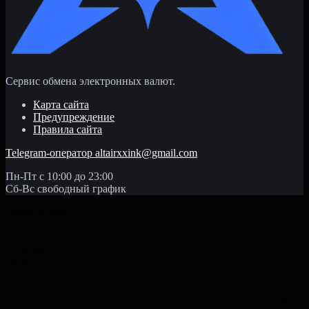
Сервис обмена электронных валют.
Карта сайта
Предупреждение
Правила сайта
Telegram-оператор
altairxxink@gmail.com
Пн-Пт с 10:00 до 23:00
Сб-Вс свободный график
Выбрать файл
Give
Get
Exchange
дней
часов
Подтверждаю, что ознакомлен(а) с правилами AML проверки