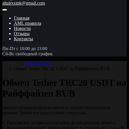
altairxxink@gmail.com
Главная
AML правила
Новости
Отзывы
Контакты
Пн-Пт с 10:00 до 23:00
Сб-Вс свободный график
Обмен валют
Обмен Tether TRC20 USDT на Райффайзен RUB
Обмен Tether TRC20 USDT на
Райффайзен RUB
Данная операция производится в полуавтоматическом
режиме. Требуется присутствие оператора.
1. Просим вас оставаться на связи до завершения обмена!
2. Выполнение вашей заявки занимает в среднем до 1 часа. В