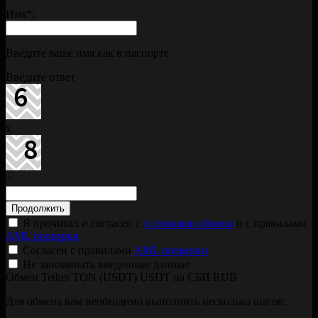
Имя
*
:
Введите ваше имя как в паспорте
Введите ответ
x
=
Я прочитал и согласен с
условиями обмена
и с правилами
AML проверки
Согласен с правилами
AML проверки
Не запоминать введенные данные
Обмен Tether TON (USDT) USDT на СБП RUB
Для обмена вам необходимо выполнить несколько шагов: