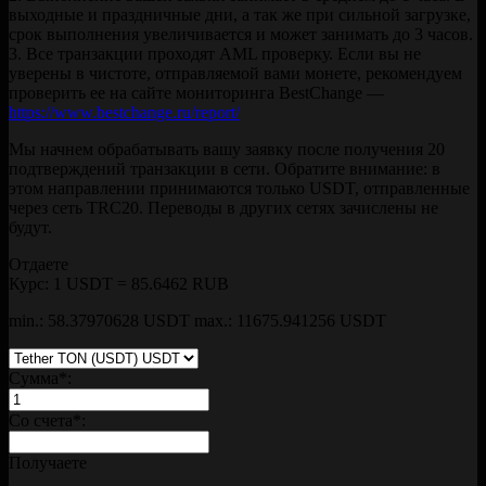
выходные и праздничные дни, а так же при сильной загрузке,
срок выполнения увеличивается и может занимать до 3 часов.
3. Все транзакции проходят AML проверку. Если вы не
уверены в чистоте, отправляемой вами монете, рекомендуем
проверить ее на сайте мониторинга BestChange —
https://www.bestchange.ru/report/
Мы начнем обрабатывать вашу заявку после получения 20
подтверждений транзакции в сети. Обратите внимание: в
этом направлении принимаются только USDT, отправленные
через сеть TRC20. Переводы в других сетях зачислены не
будут.
Отдаете
Курс:
1 USDT = 85.6462 RUB
min.: 58.37970628 USDT
max.: 11675.941256 USDT
Сумма
*
:
Со счета
*
:
Получаете