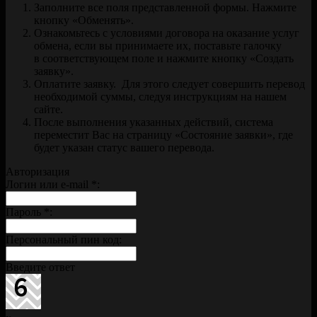
Заполните все поля представленной формы. Нажмите
кнопку «Обменять».
Ознакомьтесь с условиями договора на оказание услуг
обмена, если вы принимаете их, поставьте галочку
в соответствующем поле и нажмите кнопку «Создать
заявку».
Оплатите заявку. Для этого следует совершить перевод
необходимой суммы, следуя инструкциям на нашем
сайте.
После выполнения указанных действий, система
переместит Вас на страницу «Состояние заявки», где
будет указан статус вашего перевода.
Авторизация
Логин или e-mail
*
:
Пароль
*
:
Персональный пин код:
Введите ответ