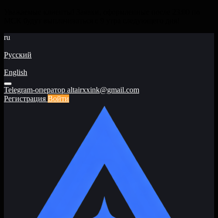
Уважаемые клиенты! Заявки, оформленные после 23:00 по
МСК будут выплачиваться с 9 утра следующего дня!
ru
Русский
English
Telegram-оператор
altairxxink@gmail.com
Регистрация
Войти