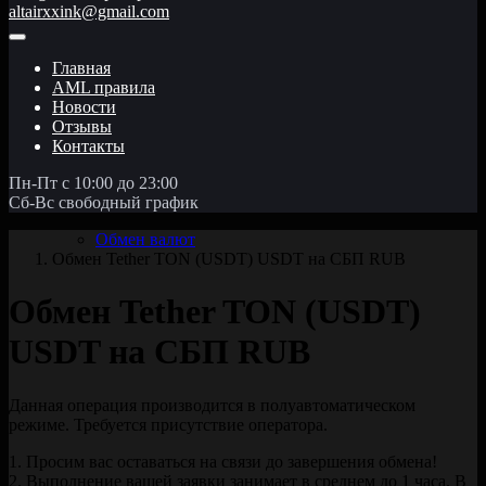
altairxxink@gmail.com
Главная
AML правила
Новости
Отзывы
Контакты
Пн-Пт с 10:00 до 23:00
Сб-Вс свободный график
Обмен валют
Обмен Tether TON (USDT) USDT на СБП RUB
Обмен Tether TON (USDT)
USDT на СБП RUB
Данная операция производится в полуавтоматическом
режиме. Требуется присутствие оператора.
1. Просим вас оставаться на связи до завершения обмена!
2. Выполнение вашей заявки занимает в среднем до 1 часа. В