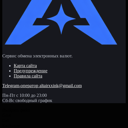
Сервис обмена электронных валют.
Карта сайта
Предупреждение
Правила сайта
Telegram-оператор
altairxxink@gmail.com
Пн-Пт с 10:00 до 23:00
Сб-Вс свободный график
Выбрать файл
Give
Get
Exchange