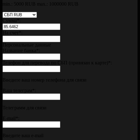
min.: 5000 RUB
max.: 1000000 RUB
Сумма
*
:
На счет
*
:
Персональные данные
Название банка
*
:
Телефон для перевода по СБП (привязан к карте)
*
:
Введите ваш номер телефона для связи
Ваш телеграм
*
:
Телеграмм для связи
E-mail
*
:
Введите ваш e-mail