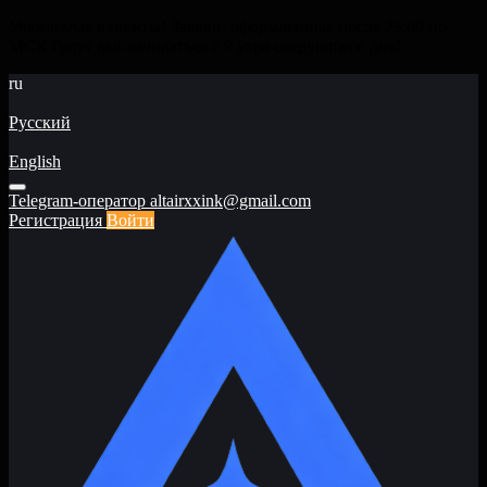
Уважаемые клиенты! Заявки, оформленные после 23:00 по
МСК будут выплачиваться с 9 утра следующего дня!
ru
Русский
English
Telegram-оператор
altairxxink@gmail.com
Регистрация
Войти