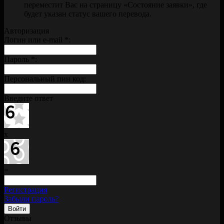
переместит Вас на страницу «Состояние заявки», где
будет указан статус вашего перевода.
Авторизация
Логин или e-mail
*
:
Пароль
*
:
Персональный пин код:
Введите ответ
x
=
Регистрация
Забыли пароль?
Отзывы