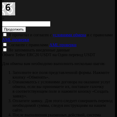
=
Я прочитал и согласен с
условиями обмена
и с правилами
AML проверки
Согласен с правилами
AML проверки
Не запоминать введенные данные
Обмен Tether ERC20 USDT на Один перевод USDT
Для обмена вам необходимо выполнить несколько шагов:
Заполните все поля представленной формы. Нажмите
кнопку «Обменять».
Ознакомьтесь с условиями договора на оказание услуг
обмена, если вы принимаете их, поставьте галочку
в соответствующем поле и нажмите кнопку «Создать
заявку».
Оплатите заявку. Для этого следует совершить перевод
необходимой суммы, следуя инструкциям на нашем
сайте.
После выполнения указанных действий, система