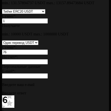
min.: 131.57894737 USDT
max.: 13157.89473684 USDT
Сумма
*
:
Получаете
min.: 10000 USDT
max.: 1000000 USDT
Сумма
*
:
На счет
*
:
Персональные данные
E-mail
*
:
Введите ваш e-mail
Введите ответ
x