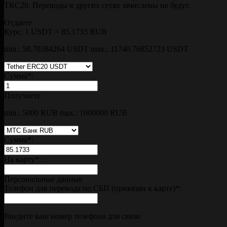
TRC20. Переводы в других сетях зачислены не будут.
Отдаете
Курс:
1 USDT = 85.1733 RUB
min.: 58.70384264 USDT
max.: 11740.76852723 USDT
Сумма
*
:
Получаете
min.: 5000 RUB
max.: 1000000 RUB
Сумма
*
:
На карту
*
:
Персональные данные
Телефон для перевода по СБП (привязан к карте)
*
:
Введите ваш номер телефона для связи