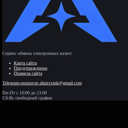
Сервис обмена электронных валют.
Карта сайта
Предупреждение
Правила сайта
Telegram-оператор
altairxxink@gmail.com
Пн-Пт с 10:00 до 23:00
Сб-Вс свободный график
Выбрать файл
Give
Get
Exchange