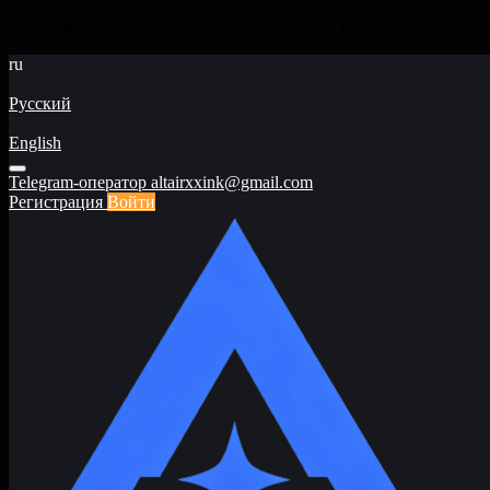
Уважаемые клиенты! Заявки, оформленные после 23:00 по МСК 
ru
Русский
English
Telegram-оператор
altairxxink@gmail.com
Регистрация
Войти