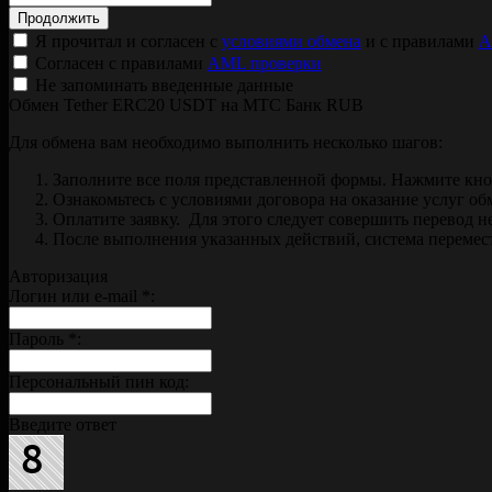
Я прочитал и согласен с
условиями обмена
и с правилами
A
Согласен с правилами
AML проверки
Не запоминать введенные данные
Обмен Tether ERC20 USDT на МТС Банк RUB
Для обмена вам необходимо выполнить несколько шагов:
Заполните все поля представленной формы. Нажмите кн
Ознакомьтесь с условиями договора на оказание услуг об
Оплатите заявку. Для этого следует совершить перевод 
После выполнения указанных действий, система перемести
Авторизация
Логин или e-mail
*
:
Пароль
*
:
Персональный пин код:
Введите ответ