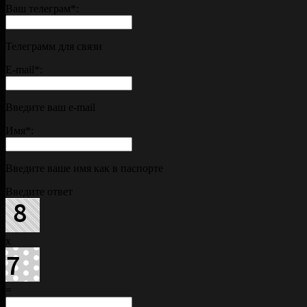
Ваш телеграм
*
:
Телеграмм для связи
E-mail
*
:
Введите ваш e-mail
Имя
*
:
Введите ваше имя как в паспорте
Введите ответ
x
=