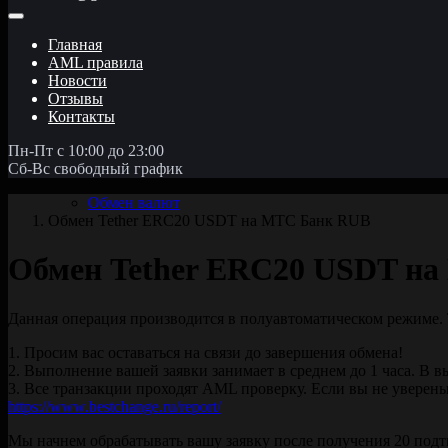
Главная
AML правила
Новости
Отзывы
Контакты
Пн-Пт с 10:00 до 23:00
Сб-Вс свободный график
Обмен валют
Обмен Tether ERC20 USDT на МТС Банк RUB
Обмен Tether ERC20 USDT н
Данная операция производится в полуавтоматическом режиме. 
1. Просим вас оставаться на связи до завершения обмена!
2. Выполнение вашей заявки занимает в среднем до 1 часа. В в
3. Все транзакции проходят AML проверку. Если вы не уверены
https://www.bestchange.ru/report/
Мы начнем обрабатывать вашу заявку после получения 20 подт