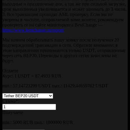
выходные и праздничные дни, а так же при сильной загрузке,
срок выполнения увеличивается и может занимать до 3 часов.
3. Все транзакции проходят AML проверку. Если вы не
уверены в чистоте, отправляемой вами монете, рекомендуем
проверить ее на сайте мониторинга BestChange —
https://www.bestchange.ru/report/
Мы начнем обрабатывать вашу заявку после получения 20
подтверждений транзакции в сети. Обратите внимание: в
этом направлении принимаются только USDT, отправленные
через сеть BEP20. Переводы в других сетях зачислены не
будут.
Отдаете
Курс:
1 USDT = 87.4933 RUB
min.: 57.14723299 USDT
max.: 11429.44659762 USDT
Сумма
*
:
Получаете
min.: 5000 RUB
max.: 1000000 RUB