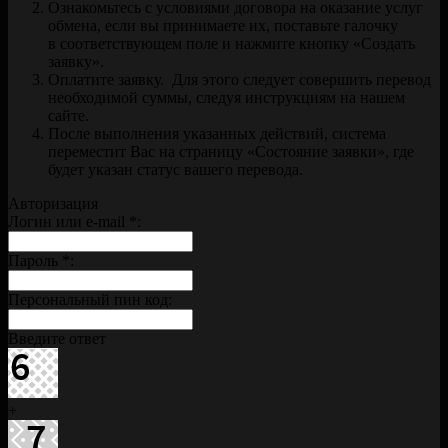
Ознакомьтесь с условиями договора на оказание услуг
обмена, если вы принимаете их, поставьте галочку
в соответствующем поле и нажмите кнопку «Создать
заявку».
Оплатите заявку. Для этого следует совершить перевод
необходимой суммы, следуя инструкциям на нашем
сайте.
После выполнения указанных действий, система
переместит Вас на страницу «Состояние заявки», где
будет указан статус вашего перевода.
Авторизация
Логин или e-mail
*
:
Пароль
*
:
Персональный пин код:
Введите ответ
+