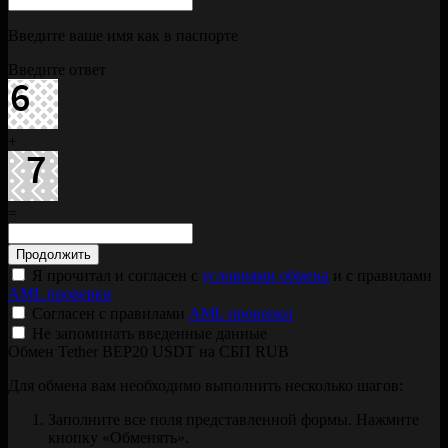
Введите ваше имя как в паспорте
Введите ответ
+
=
Я прочитал и согласен с
условиями обмена
и с правилами
AML проверки
Согласен с правилами
AML проверки
Не запоминать введенные данные
Обмен Tether BEP20 USDT на СБП RUB
Для обмена вам необходимо выполнить несколько шагов:
Заполните все поля представленной формы. Нажмите
кнопку «Обменять».