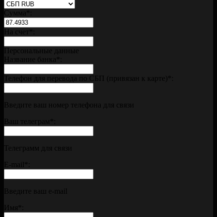
Сумма
*
:
На счет
*
:
Персональные данные
Название банка
*
:
Телефон для перевода по СБП (привязан к карте)
*
:
Введите ваш номер телефона для связи
Ваш телеграм
*
:
Телеграмм для связи
E-mail
*
:
Введите ваш e-mail
Имя
*
: