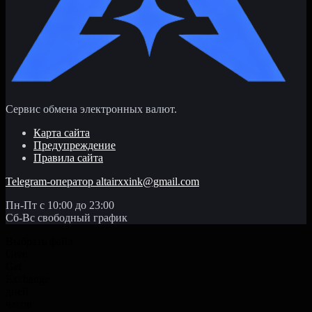
Сервис обмена электронных валют.
Карта сайта
Предупреждение
Правила сайта
Telegram-оператор
altairxxink@gmail.com
Пн-Пт с 10:00 до 23:00
Сб-Вс свободный график
Выбрать файл
Give
Get
Exchange
дней
часов