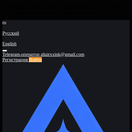
Уважаемые клиенты! Заявки, оформленные после 23:00 по
МСК будут выплачиваться с 9 утра следующего дня!
ru
Русский
English
Telegram-оператор
altairxxink@gmail.com
Регистрация
Войти