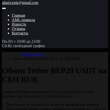
altairxxink@gmail.com
Главная
AML правила
Новости
Отзывы
Контакты
Пн-Пт с 10:00 до 23:00
Сб-Вс свободный график
Обмен валют
Обмен Tether BEP20 USDT на СБП RUB
Обмен Tether BEP20 USDT на
СБП RUB
Данная операция производится в полуавтоматическом
режиме. Требуется присутствие оператора.
1. Просим вас оставаться на связи до завершения обмена!
2. Выполнение вашей заявки занимает в среднем до 1 часа. В