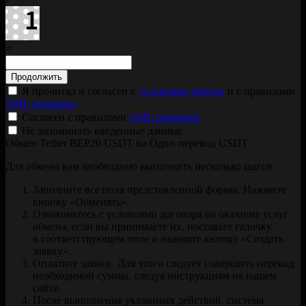
=
Я прочитал и согласен с
условиями обмена
и с правилами
AML проверки
Согласен с правилами
AML проверки
Не запоминать введенные данные
Обмен Tether BEP20 USDT на Один перевод USDT
Для обмена вам необходимо выполнить несколько шагов:
Заполните все поля представленной формы. Нажмите
кнопку «Обменять».
Ознакомьтесь с условиями договора на оказание услуг
обмена, если вы принимаете их, поставьте галочку
в соответствующем поле и нажмите кнопку «Создать
заявку».
Оплатите заявку. Для этого следует совершить перевод
необходимой суммы, следуя инструкциям на нашем
сайте.
После выполнения указанных действий, система