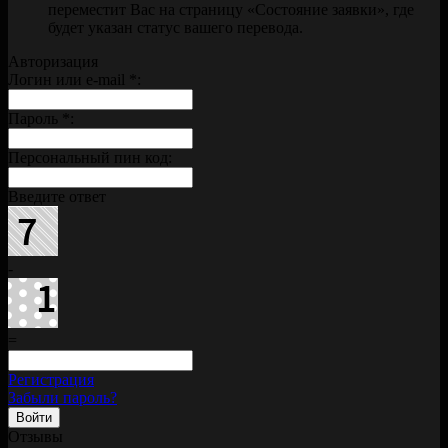
переместит Вас на страницу «Состояние заявки», где
будет указан статус вашего перевода.
Авторизация
Логин или e-mail
*
:
Пароль
*
:
Персональный пин код:
Введите ответ
-
=
Регистрация
Забыли пароль?
Отзывы