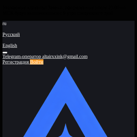
Уважаемые клиенты! Заявки, оформленные после 23:00 по
МСК будут выплачиваться с 9 утра следующего дня!
ru
Русский
English
Telegram-оператор
altairxxink@gmail.com
Регистрация
Войти