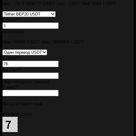
min.: 131.57894737 USDT
max.: 13157.89473684 USDT
Сумма
*
:
Получаете
min.: 10000 USDT
max.: 1000000 USDT
Сумма
*
:
На счет
*
:
Персональные данные
E-mail
*
:
Введите ваш e-mail
Введите ответ
-