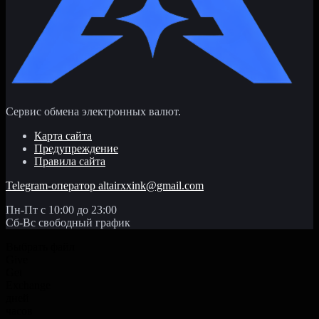
Сервис обмена электронных валют.
Карта сайта
Предупреждение
Правила сайта
Telegram-оператор
altairxxink@gmail.com
Пн-Пт с 10:00 до 23:00
Сб-Вс свободный график
Выбрать файл
Give
Get
Exchange
дней
часов