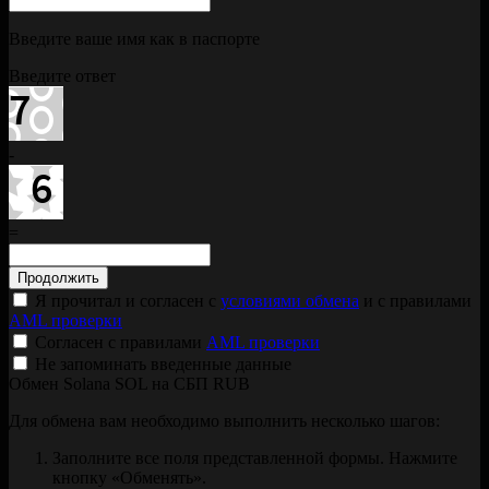
Введите ваше имя как в паспорте
Введите ответ
-
=
Я прочитал и согласен с
условиями обмена
и с правилами
AML проверки
Согласен с правилами
AML проверки
Не запоминать введенные данные
Обмен Solana SOL на СБП RUB
Для обмена вам необходимо выполнить несколько шагов:
Заполните все поля представленной формы. Нажмите
кнопку «Обменять».