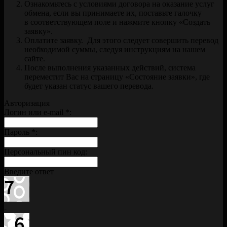
Ознакомьтесь с условиями договора на оказание услуг
обмена, если вы принимаете их, поставьте галочку
в соответствующем поле и нажмите кнопку «Создать
заявку».
Оплатите заявку. Для этого следует совершить перевод
необходимой суммы, следуя инструкциям на нашем
сайте.
После выполнения указанных действий, система
переместит Вас на страницу «Состояние заявки», где
будет указан статус вашего перевода.
Авторизация
Логин или e-mail
*
:
Пароль
*
:
Персональный пин код:
Введите ответ
-