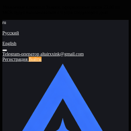
Уважаемые клиенты! Заявки, оформленные после 23:00 по
МСК будут выплачиваться с 9 утра следующего дня!
ru
Русский
English
Telegram-оператор
altairxxink@gmail.com
Регистрация
Войти