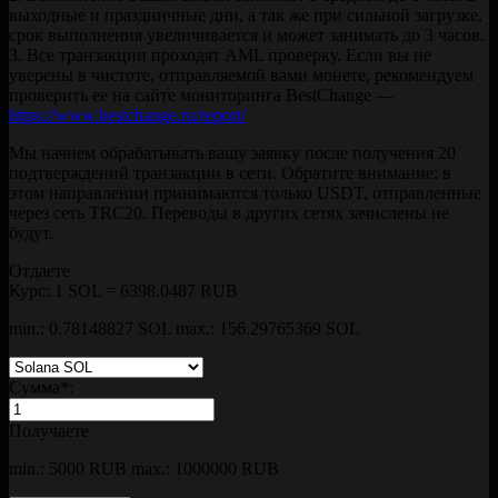
выходные и праздничные дни, а так же при сильной загрузке,
срок выполнения увеличивается и может занимать до 3 часов.
3. Все транзакции проходят AML проверку. Если вы не
уверены в чистоте, отправляемой вами монете, рекомендуем
проверить ее на сайте мониторинга BestChange —
https://www.bestchange.ru/report/
Мы начнем обрабатывать вашу заявку после получения 20
подтверждений транзакции в сети. Обратите внимание: в
этом направлении принимаются только USDT, отправленные
через сеть TRC20. Переводы в других сетях зачислены не
будут.
Отдаете
Курс:
1 SOL = 6398.0487 RUB
min.: 0.78148827 SOL
max.: 156.29765369 SOL
Сумма
*
:
Получаете
min.: 5000 RUB
max.: 1000000 RUB