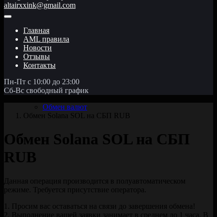
altairxxink@gmail.com
Главная
AML правила
Новости
Отзывы
Контакты
Пн-Пт с 10:00 до 23:00
Сб-Вс свободный график
Обмен валют
Обмен Solana SOL на СБП RUB
Обмен Solana SOL на СБП
RUB
Данная операция производится в полуавтоматическом
режиме. Требуется присутствие оператора.
1. Просим вас оставаться на связи до завершения обмена!
2. Выполнение вашей заявки занимает в среднем до 1 часа. В