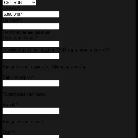
Сумма
*
:
На счет
*
:
Персональные данные
Название банка
*
:
Телефон для перевода по СБП (привязан к карте)
*
:
Введите ваш номер телефона для связи
Ваш телеграм
*
:
Телеграмм для связи
E-mail
*
:
Введите ваш e-mail
Имя
*
: