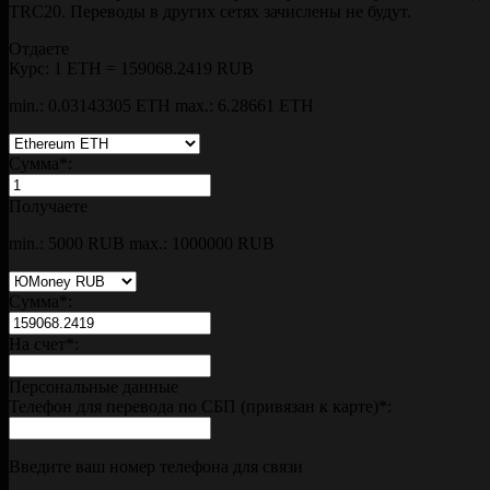
TRC20. Переводы в других сетях зачислены не будут.
Отдаете
Курс:
1 ETH = 159068.2419 RUB
min.: 0.03143305 ETH
max.: 6.28661 ETH
Сумма
*
:
Получаете
min.: 5000 RUB
max.: 1000000 RUB
Сумма
*
:
На счет
*
:
Персональные данные
Телефон для перевода по СБП (привязан к карте)
*
:
Введите ваш номер телефона для связи