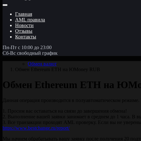
Главная
AML правила
Новости
Отзывы
Контакты
Пн-Пт с 10:00 до 23:00
Сб-Вс свободный график
Обмен валют
Обмен Ethereum ETH на ЮMoney RUB
Обмен Ethereum ETH на ЮM
Данная операция производится в полуавтоматическом режиме. 
1. Просим вас оставаться на связи до завершения обмена!
2. Выполнение вашей заявки занимает в среднем до 1 часа. В в
3. Все транзакции проходят AML проверку. Если вы не уверены
https://www.bestchange.ru/report/
Мы начнем обрабатывать вашу заявку после получения 20 подт