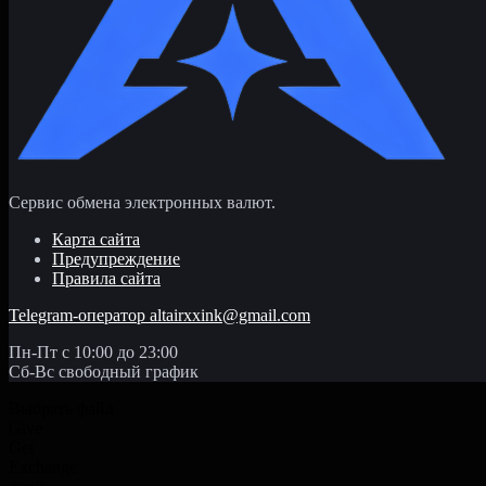
Сервис обмена электронных валют.
Карта сайта
Предупреждение
Правила сайта
Telegram-оператор
altairxxink@gmail.com
Пн-Пт с 10:00 до 23:00
Сб-Вс свободный график
Выбрать файл
Give
Get
Exchange