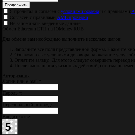
Я прочитал и согласен с
условиями обмена
и с правилами
A
Согласен с правилами
AML проверки
Не запоминать введенные данные
Обмен Ethereum ETH на ЮMoney RUB
Для обмена вам необходимо выполнить несколько шагов:
Заполните все поля представленной формы. Нажмите кн
Ознакомьтесь с условиями договора на оказание услуг об
Оплатите заявку. Для этого следует совершить перевод 
После выполнения указанных действий, система перемести
Авторизация
Логин или e-mail
*
:
Пароль
*
:
Персональный пин код:
Введите ответ