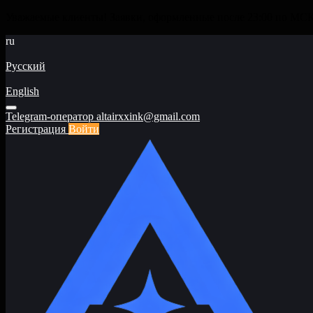
Уважаемые клиенты! Заявки, оформленные после 23:00 по МСК 
ru
Русский
English
Telegram-оператор
altairxxink@gmail.com
Регистрация
Войти