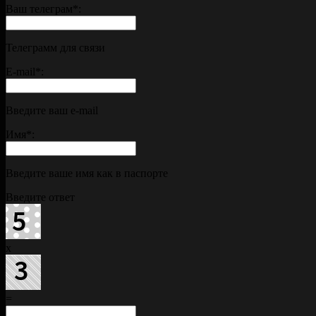
Ваш телеграм
*
:
Телеграмм для связи
E-mail
*
:
Введите ваш e-mail
Имя
*
:
Введите ваше имя как в паспорте
Введите ответ
x
=