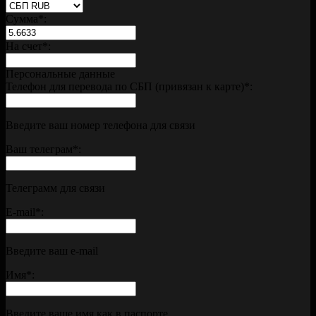
Сумма
*
:
На счет
*
:
Персональные данные
Телефон для перевода по СБП (привязан к карте)
*
:
Введите ваш номер телефона для связи
Ваш телеграм
*
:
Телеграмм для связи
E-mail
*
:
Введите ваш e-mail
Имя
*
:
Введите ваше имя как в паспорте