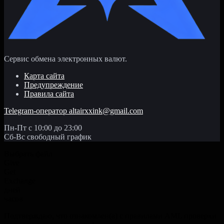
Сервис обмена электронных валют.
Карта сайта
Предупреждение
Правила сайта
Telegram-оператор
altairxxink@gmail.com
Пн-Пт с 10:00 до 23:00
Сб-Вс свободный график
Выбрать файл
Give
Get
Exchange
дней
часов
Подтверждаю, что ознакомлен(а) с правилами AML проверки