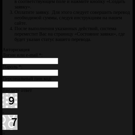
в соответствующем поле и нажмите кнопку «Создать
заявку».
Оплатите заявку. Для этого следует совершить перевод
необходимой суммы, следуя инструкциям на нашем
сайте.
После выполнения указанных действий, система
переместит Вас на страницу «Состояние заявки», где
будет указан статус вашего перевода.
Авторизация
Логин или e-mail
*
:
Пароль
*
:
Персональный пин код:
Введите ответ
-
=