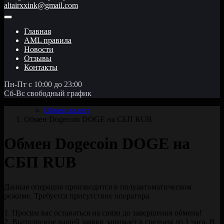
altairxxink@gmail.com
Главная
AML правила
Новости
Отзывы
Контакты
Пн-Пт с 10:00 до 23:00
Сб-Вс свободный график
Обмен валют
Обмен Dogecoin DOGE на СБП RUB
Обмен Dogecoin DOGE на
СБП RUB
Данная операция производится в полуавтоматическом
режиме. Требуется присутствие оператора.
1. Просим вас оставаться на связи до завершения обмена!
2. Выполнение вашей заявки занимает в среднем до 1 часа. В