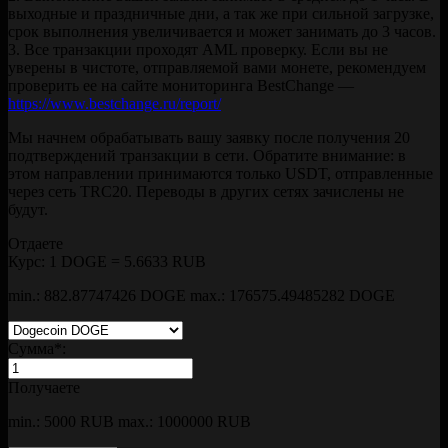
выходные и праздничные дни, а так же при сильной загрузке,
срок выполнения увеличивается и может занимать до 3 часов.
3. Все транзакции проходят AML проверку. Если вы не
уверены в чистоте, отправляемой вами монете, рекомендуем
проверить ее на сайте мониторинга BestChange —
https://www.bestchange.ru/report/
Мы начнем обрабатывать вашу заявку после получения 20
подтверждений транзакции в сети. Обратите внимание: в
этом направлении принимаются только USDT, отправленные
через сеть TRC20. Переводы в других сетях зачислены не
будут.
Отдаете
Курс:
1 DOGE = 5.6633 RUB
min.: 882.87747426 DOGE
max.: 176575.49485282 DOGE
Сумма
*
:
Получаете
min.: 5000 RUB
max.: 1000000 RUB