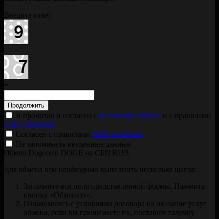
Введите ответ
-
=
Я прочитал и согласен с
условиями обмена
и с правилами
AML проверки
Согласен с правилами
AML проверки
Не запоминать введенные данные
Обмен Dogecoin DOGE на СБП RUB
Для обмена вам необходимо выполнить несколько шагов:
Заполните все поля представленной формы. Нажмите
кнопку «Обменять».
Ознакомьтесь с условиями договора на оказание услуг
обмена, если вы принимаете их, поставьте галочку