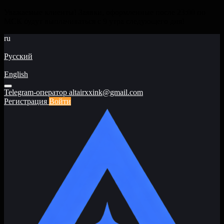
Уважаемые клиенты! Заявки, оформленные после 23:00 по
МСК будут выплачиваться с 9 утра следующего дня!
ru
Русский
English
Telegram-оператор
altairxxink@gmail.com
Регистрация
Войти