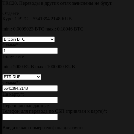
TRC20. Переводы в других сетях зачислены не будут.
Отдаете
Курс:
1 BTC = 5541394.2148 RUB
min.: 0.0009023 BTC
max.: 0.18046 BTC
Сумма
*
:
Получаете
min.: 5000 RUB
max.: 1000000 RUB
Сумма
*
:
На карту
*
:
Персональные данные
Телефон для перевода по СБП (привязан к карте)
*
:
Введите ваш номер телефона для связи