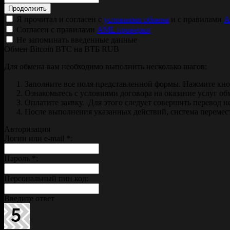
Я прочитал и согласен с
условиями обмена
и с правилами
A
Согласен с правилами
AML проверки
Не запоминать введенные данные
Обмен Bitcoin BTC на ВТБ RUB
Для обмена вам необходимо выполнить несколько шагов:
Заполните все поля представленной формы. Нажмите кн
Ознакомьтесь с условиями договора на оказание услуг об
Оплатите заявку. Для этого следует совершить перевод 
После выполнения указанных действий, система перемести
Авторизация
Логин или e-mail
*
:
Пароль
*
:
Персональный пин код:
Введите ответ