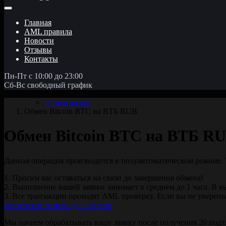
Главная
AML правила
Новости
Отзывы
Контакты
Пн-Пт с 10:00 до 23:00
Сб-Вс свободный график
Обмен валют
Обмен Bitcoin BTC на ВТБ RUB
Обмен Bitcoin BTC на ВТБ R
Данная операция производится в полуавтоматическом режиме. 
1. Просим вас оставаться на связи до завершения обмена!
2. Выполнение вашей заявки занимает в среднем до 1 часа. В в
3. Все транзакции проходят AML проверку. Если вы не уверены
https://www.bestchange.ru/report/
Мы начнем обрабатывать вашу заявку после получения 20 подт