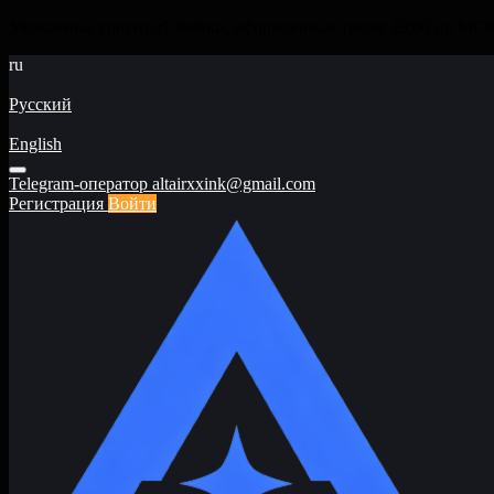
Уважаемые клиенты! Заявки, оформленные после 23:00 по МСК 
ru
Русский
English
Telegram-оператор
altairxxink@gmail.com
Регистрация
Войти