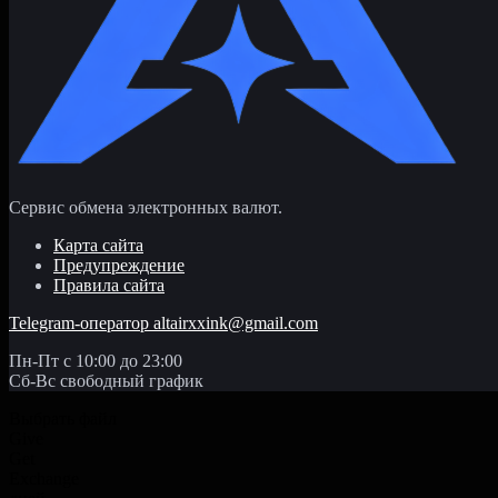
Сервис обмена электронных валют.
Карта сайта
Предупреждение
Правила сайта
Telegram-оператор
altairxxink@gmail.com
Пн-Пт с 10:00 до 23:00
Сб-Вс свободный график
Выбрать файл
Give
Get
Exchange