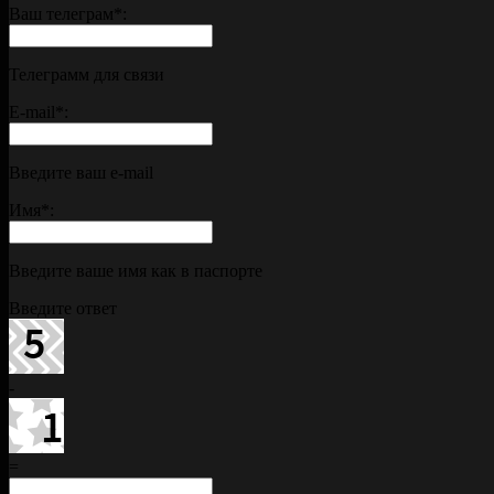
Ваш телеграм
*
:
Телеграмм для связи
E-mail
*
:
Введите ваш e-mail
Имя
*
:
Введите ваше имя как в паспорте
Введите ответ
-
=